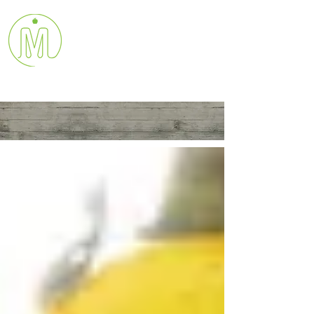
MARIELISA
VILLASEÑOR
Holistic Health Coach & Chef